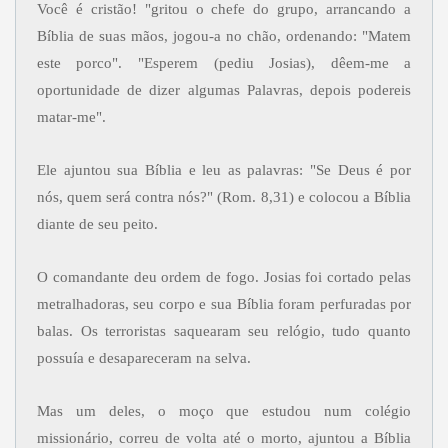
Você é cristão! "gritou o chefe do grupo, arrancando a
Bíblia de suas mãos, jogou-a no chão, ordenando: "Matem
este porco". "Esperem (pediu Josias), dêem-me a
oportunidade de dizer algumas Palavras, depois podereis
matar-me".
Ele ajuntou sua Bíblia e leu as palavras: "Se Deus é por
nós, quem será contra nós?" (Rom. 8,31) e colocou a Bíblia
diante de seu peito.
O comandante deu ordem de fogo. Josias foi cortado pelas
metralhadoras, seu corpo e sua Bíblia foram perfuradas por
balas. Os terroristas saquearam seu relógio, tudo quanto
possuía e desapareceram na selva.
Mas um deles, o moço que estudou num colégio
missionário, correu de volta até o morto, ajuntou a Bíblia