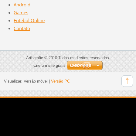
Android
Games
Futebol Online
Contato
Arthgrafic © 2010 Todos os direitos reservados.
Crie um site grátis
Visualizar:
Versão móvel
|
Versão PC