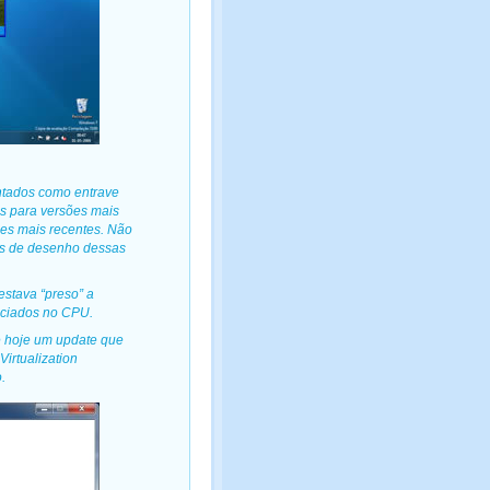
ntados como entrave
s para versões mais
es mais recentes. Não
as de desenho dessas
stava “preso” a
ociados no CPU.
de hoje um update que
irtualization
.