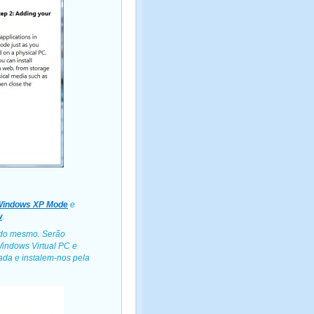
indows XP Mode
e
w
.
 do mesmo. Serão
indows Virtual PC e
da e instalem-nos pela