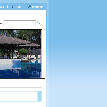
site
RSS
Imprimir
ar: