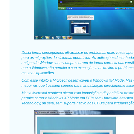
Desta forma conseguimos ultrapassar os problemas mais vezes apo
para as migrações de sistemas operativos. As aplicações desenhada
antigas do Windows nem sempre correm de forma correcta nas versõ
que o Windows não permita a sua execução, mas devido a problem
mesmas aplicações.
Com esse intuito a Microsoft desenvolveu o Windows XP Mode. Mas e
máquinas que tivessem suporte para virtualização directamente ass
Mas a Microsoft resolveu alterar esta imposição e disponibiliza des
permite correr o Windows XP Mode em PC’s sem Hardware Assisted V
Technology, ou seja, sem suporte nativo nos CPU’s para virtualização