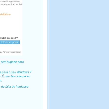
 sem suporte para
res para o seu Windows 7
. É um claro ataque ao
m.
de falta de hardware