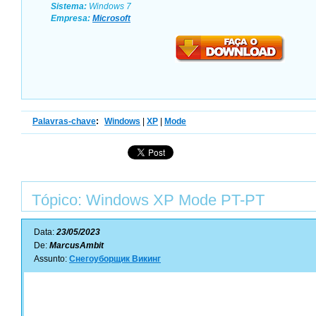
Sistema:
Windows 7
Empresa:
Microsoft
Palavras-chave
:
Windows
|
XP
|
Mode
Tópico: Windows XP Mode PT-PT
Data:
23/05/2023
De:
MarcusAmbit
Assunto:
Снегоуборщик Викинг