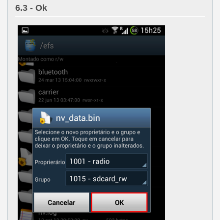
6.3
- Ok