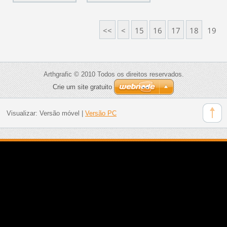
<<
<
15
16
17
18
19
Arthgrafic © 2010 Todos os direitos reservados.
Crie um site gratuito
Visualizar:
Versão móvel
|
Versão PC