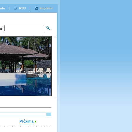
site
RSS
Imprimir
ar:
Próxima