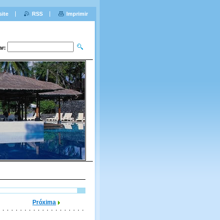
site
RSS
Imprimir
ar:
Próxima